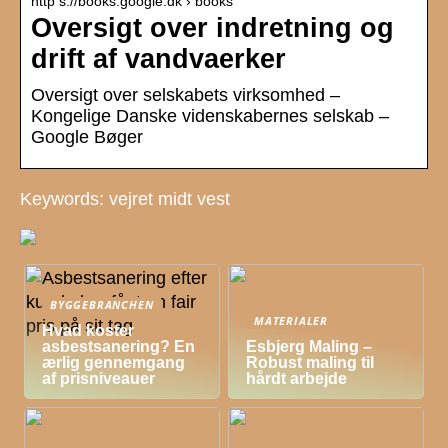
http s://books.google.dk › books
Oversigt over indretning og
drift af vandvaerker
Oversigt over selskabets virksomhed –
Kongelige Danske videnskabernes selskab –
Google Bøger
Keywords: vejret midt vest
BYGGEBRANCHEN
MATERIALER
Hvad koster
asbestsanering? En
Esbjerg Maling –
ærlig gennemgang
Robust maling til
af prisniveauer
hårdt arbejde