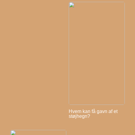
Hvem kan få gavn af et
støjhegn?