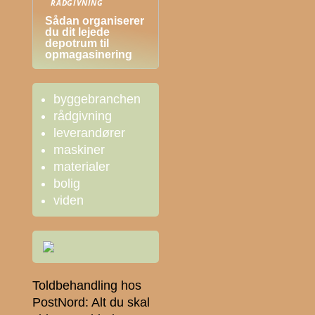
RÅDGIVNING
Sådan organiserer
du dit lejede
depotrum til
opmagasinering
byggebranchen
rådgivning
leverandører
maskiner
materialer
bolig
viden
Toldbehandling hos
PostNord: Alt du skal