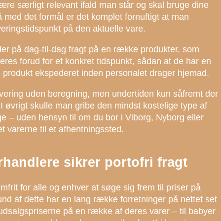
re særligt relevant ifald man står og skal bruge dine
så med det formål er det komplet fornuftigt at man
eringstidspunkt på den aktuelle vare.
er på dag-til-dag fragt på en række produkter, som
ceres forud for et konkret tidspunkt, sådan at de har en
ye produkt ekspederet inden personalet drager hjemad.
levering uden beregning, men undertiden kun såfremt der
 I øvrigt skulle man gribe den mindst kostelige type af
e – uden hensyn til om du bor i Viborg, Nyborg eller
et varerne til et afhentningssted.
rhandlere sikrer portofri fragt
frit for alle og enhver at søge sig frem til priser på
und af dette har en lang række forretninger på nettet set
 udsalgspriserne på en række af deres varer – til babyer