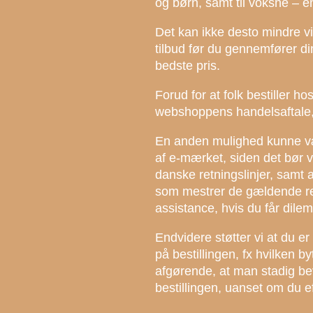
og børn, samt til voksne – e
Det kan ikke desto mindre vis
tilbud før du gennemfører din
bedste pris.
Forud for at folk bestiller h
webshoppens handelsaftale, 
En anden mulighed kunne væ
af e-mærket, siden det bør 
danske retningslinjer, samt 
som mestrer de gældende regul
assistance, hvis du får dil
Endvidere støtter vi at du e
på bestillingen, fx hvilken b
afgørende, at man stadig bev
bestillingen, uanset om du ef