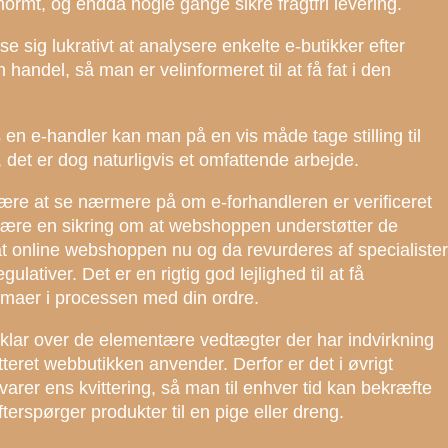
normt, og endda nogle gange sikre fragtfri levering.
e sig lukrativt at analysere enkelte e-butikker efter
 handel, så man er velinformeret til at få fat i den
os en e-handler kan man på en vis måde tage stilling til
det er dog naturligvis et omfattende arbejde.
re at se nærmere på om e-forhandleren er verificeret
være en sikring om at webshoppen understøtter de
at online webshoppen nu og da revurderes af specialister
ativer. Det er en rigtig god lejlighed til at få
emmaer i processen med din ordre.
r klar over de elementære vedtægter der har indvirkning
ytteret webbutikken anvender. Derfor er det i øvrigt
arer ens kvittering, så man til enhver tid kan bekræfte
terspørger produkter til en pige eller dreng.