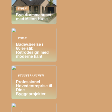
VIDEN
Byg drømmehuset
med Milton Huse
VIDEN
Badeværelse i
60’er-stil:
Retrodesign med
moderne kant
BYGGEBRANCHEN
Professionel
Hovedentreprise til
Dine
Byggeprojekter