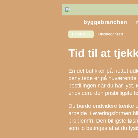
byggebranchen
16/09/2022
Uncategorized
Tid til at tje
En del butikker på nettet udl
benyttede er på nuværende t
bestillingen når du har lyst
endvidere den prisbilligste lø
Du burde endvidere tænke over 
arbejde. Leveringsformen bliv
problemfri. Den billigste løs
som jo betinges af at du fys