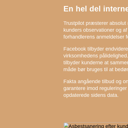
En hel del intern
Trustpilot præsterer absolut n
kunders observationer og af
forhandlerens anmeldelser fo
Facebook tilbyder endvidere u
virksomhedens pålidelighed
tilbyder kunderne at samme
måde bør bruges til at bedø
Fakta angående tilbud og onl
garantere imod reguleringer d
opdaterede sidens data.