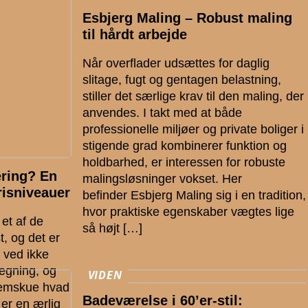
Esbjerg Maling – Robust maling
til hårdt arbejde
Når overflader udsættes for daglig
slitage, fugt og gentagen belastning,
stiller det særlige krav til den maling, der
anvendes. I takt med at både
professionelle miljøer og private boliger i
stigende grad kombinerer funktion og
holdbarhed, er interessen for robuste
ering? En
malingsløsninger vokset. Her
isniveauer
befinder Esbjerg Maling sig i en tradition,
hvor praktiske egenskaber vægtes lige
et af de
så højt […]
t, og det er
e ved ikke
regning, og
VIDEN
nemskue hvad
Badeværelse i 60’er-stil:
 er en ærlig