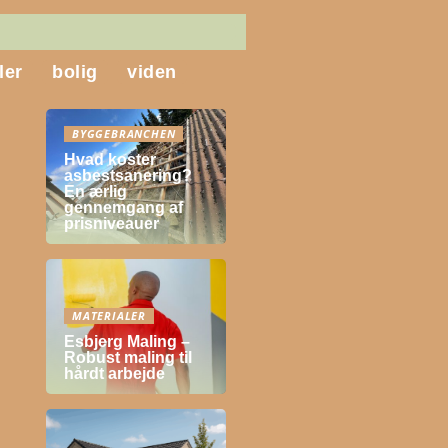
ler
bolig
viden
BYGGEBRANCHEN
Hvad koster
asbestsanering?
En ærlig
gennemgang af
prisniveauer
MATERIALER
Esbjerg Maling –
Robust maling til
hårdt arbejde