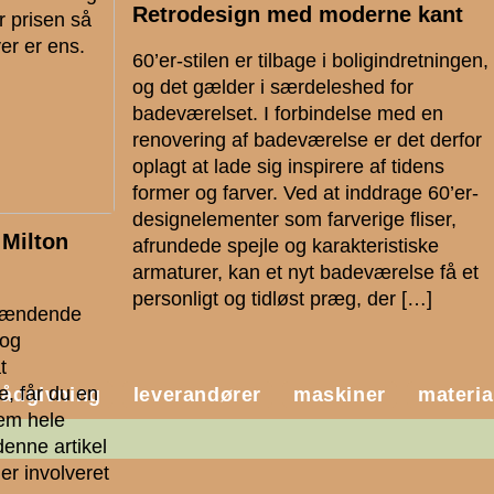
Retrodesign med moderne kant
 prisen så
er er ens.
60’er-stilen er tilbage i boligindretningen,
og det gælder i særdeleshed for
badeværelset. I forbindelse med en
renovering af badeværelse er det derfor
oplagt at lade sig inspirere af tidens
former og farver. Ved at inddrage 60’er-
designelementer som farverige fliser,
Milton
afrundede spejle og karakteristiske
armaturer, kan et nyt badeværelse få et
personligt og tidløst præg, der […]
spændende
 og
t
, får du en
rådgivning
leverandører
maskiner
materia
nem hele
 denne artikel
 er involveret