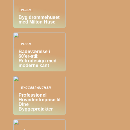
VIDEN
Byg drømmehuset
med Milton Huse
VIDEN
Badeværelse i
60’er-stil:
Retrodesign med
moderne kant
BYGGEBRANCHEN
Professionel
Hovedentreprise til
Dine
Byggeprojekter