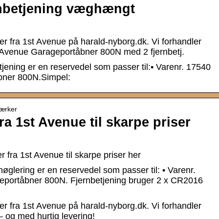
rnbetjening væghængt
er fra 1st Avenue på harald-nyborg.dk. Vi forhandler
st Avenue Garageportåbner 800N med 2 fjernbetj.
ening er en reservedel som passer til:• Varenr. 17540
bner 800N.Simpel:
Mærker
ra 1st Avenue til skarpe priser
 fra 1st Avenue til skarpe priser her
øglering er en reservedel som passer til: • Varenr.
eportåbner 800N. Fjernbetjening bruger 2 x CR2016
er fra 1st Avenue på harald-nyborg.dk. Vi forhandler
r – og med hurtig levering!