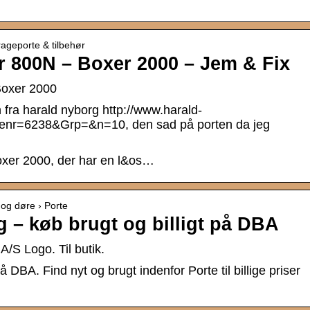
rageporte & tilbehør
 800N – Boxer 2000 – Jem & Fix
Boxer 2000
fra harald nyborg http://www.harald-
renr=6238&Grp=&n=10, den sad på porten da jeg
xer 2000, der har en l&os…
 og døre › Porte
lg – køb brugt og billigt på DBA
A/S Logo. Til butik.
 DBA. Find nyt og brugt indenfor Porte til billige priser