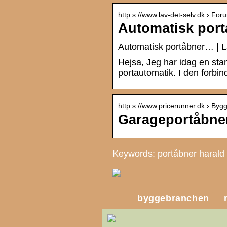
http s://www.lav-det-selv.dk › Fo
Automatisk port
Automatisk portåbner… | L
Hejsa, Jeg har idag en sta
portautomatik. I den forbin
http s://www.pricerunner.dk › Byg
Garageportåbner
Keywords: portåbner harald
byggebranchen