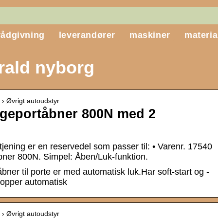
rådgivning
leverandører
maskiner
materia
rald nyborg
 › Øvrigt autoudstyr
ageportåbner 800N med 2
ning er en reservedel som passer til: • Varenr. 17540
ner 800N. Simpel: Åben/Luk-funktion.
ner til porte er med automatisk luk.Har soft-start og -
topper automatisk
 › Øvrigt autoudstyr