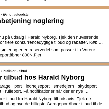
 › Øvrigt autoudstyr
nbetjening nøglering
nu på udsalg i Harald Nyborg. Tjek den nuværende
for flere konkurrencedygtige tilbud og rabatter. Køb …
øglering er en reservedel som passer til:• Varenr.
eportåbner 800N.Fjer
› butikker › tilbud
 tilbud hos Harald Nyborg
rage · port · ledhejseport · smedejern · skydeport ·
t · rulleport. Få notifikationer når der er nye …
 tilbud fra Harald Nyborg tilbudsavis. Tjek de
bud og nyd de billigste Garageportåbner tilbud til de