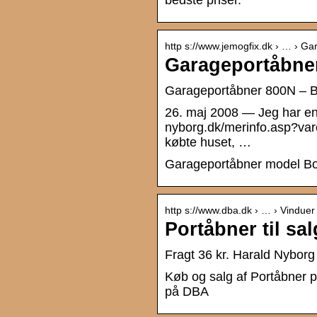
bedste priser.
http s://www.jemogfix.dk › … › Ga
Garageportåbner
Garageportåbner 800N – 
26. maj 2008 — Jeg har en 
nyborg.dk/merinfo.asp?va
købte huset, …
Garageportåbner model Bo
http s://www.dba.dk › … › Vinduer
Portåbner til sa
Fragt 36 kr. Harald Nyborg 
Køb og salg af Portåbner på
på DBA