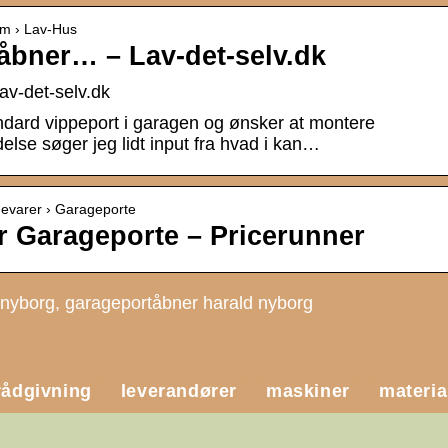
rum › Lav-Hus
åbner… – Lav-det-selv.dk
av-det-selv.dk
ndard vippeport i garagen og ønsker at montere
delse søger jeg lidt input fra hvad i kan…
gevarer › Garageporte
 Garageporte – Pricerunner
 nyborg, garageportåbner harald nyborg
rådgivning
leverandører
maskiner
materia