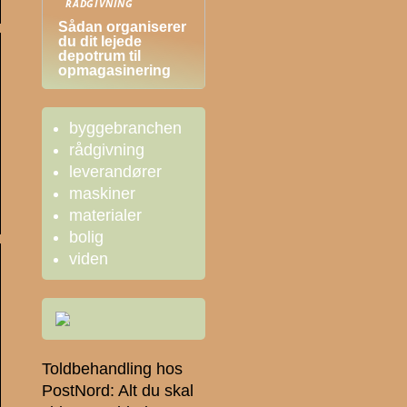
RÅDGIVNING
Sådan organiserer
du dit lejede
depotrum til
opmagasinering
byggebranchen
rådgivning
leverandører
maskiner
materialer
bolig
viden
Toldbehandling hos
PostNord: Alt du skal