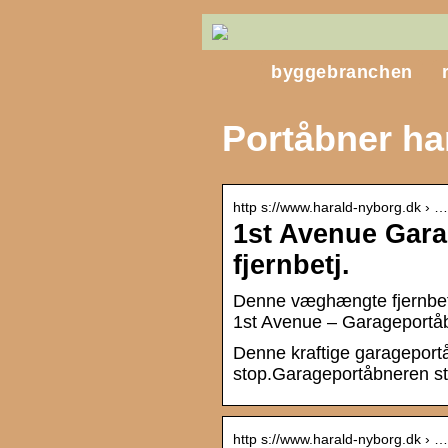
byggebranchen
Portåbner ha
http s://www.harald-nyborg.dk › …
1st Avenue Gar
fjernbetj.
Denne væghængte fjernbetje
1st Avenue – Garageportåb
Denne kraftige garageportåb
stop.Garageportåbneren s
http s://www.harald-nyborg.dk › …