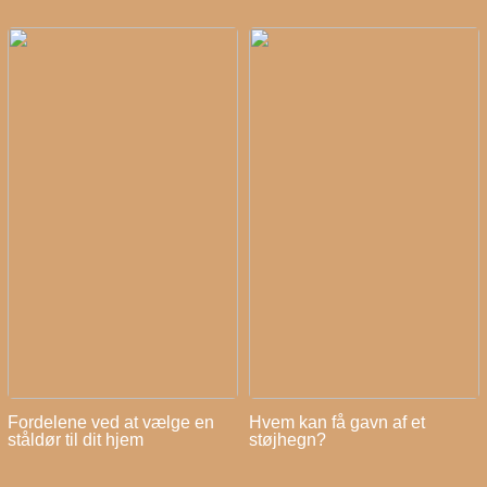
Fordelene ved at vælge en
Hvem kan få gavn af et
ståldør til dit hjem
støjhegn?