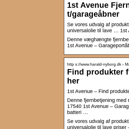
1st Avenue Fje
t/garageåbner
Se vores udvalg af produkt
universalolie til lave … 1
Denne væghængte fjernbetj
1st Avenue – Garageportå
http s://www.harald-nyborg.dk › 
Find produkter f
her
1st Avenue – Find produkter
Denne fjernbetjening med n
17540 1st Avenue – Garag
batteri …
Se vores udvalg af produkt
universalolie til lave prise