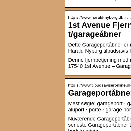
http s://www.harald-nyborg.dk › …
1st Avenue Fjer
t/garageåbner
Dette Garageportåbner er 
Harald Nyborg tilbudsavis 
Denne fjernbetjening med n
17540 1st Avenue – Garag
http s://www.tilbudsaviseronline.dk 
Garageportåbner
Mest søgte: garageport · ga
aluport · porte · garage por
Nuværende Garageportåbner
seneste Garageportåbner til