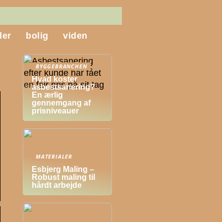
ler
bolig
viden
BYGGEBRANCHEN
Hvad koster
asbestsanering?
En ærlig
gennemgang af
prisniveauer
MATERIALER
Esbjerg Maling –
Robust maling til
hårdt arbejde