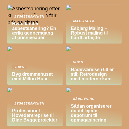
BYGGEBRANCHEN
MATERIALER
Hvad koster
asbestsanering? En
Esbjerg Maling –
ærlig gennemgang
Robust maling til
af prisniveauer
hårdt arbejde
VIDEN
VIDEN
Badeværelse i 60’er-
Byg drømmehuset
stil: Retrodesign
med Milton Huse
med moderne kant
RÅDGIVNING
BYGGEBRANCHEN
Sådan organiserer
Professionel
du dit lejede
Hovedentreprise til
depotrum til
Dine Byggeprojekter
opmagasinering