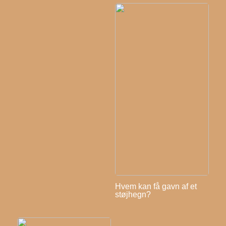
Hvem kan få gavn af et
støjhegn?