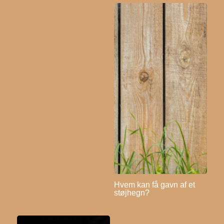
Hvem kan få gavn af et
støjhegn?