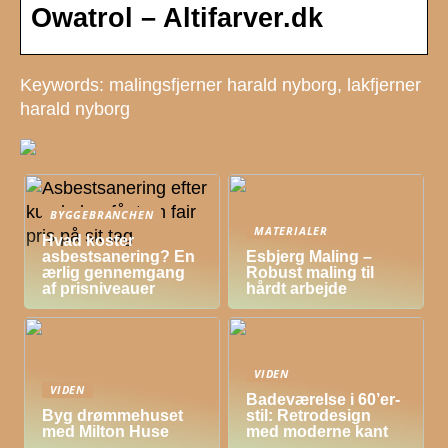
Owatrol – Altifarver.dk
Keywords: malingsfjerner harald nyborg, lakfjerner
harald nyborg
BYGGEBRANCHEN
MATERIALER
Hvad koster
asbestsanering? En
Esbjerg Maling –
ærlig gennemgang
Robust maling til
af prisniveauer
hårdt arbejde
VIDEN
VIDEN
Badeværelse i 60’er-
Byg drømmehuset
stil: Retrodesign
med Milton Huse
med moderne kant