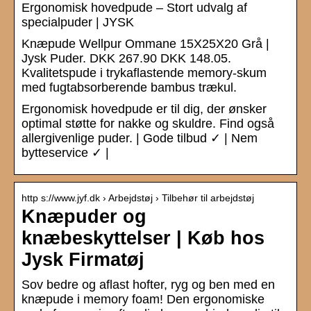
Ergonomisk hovedpude – Stort udvalg af
specialpuder | JYSK
Knæpude Wellpur Ommane 15X25X20 Grå |
Jysk Puder. DKK 267.90 DKK 148.05.
Kvalitetspude i trykaflastende memory-skum
med fugtabsorberende bambus trækul.
Ergonomisk hovedpude er til dig, der ønsker
optimal støtte for nakke og skuldre. Find også
allergivenlige puder. | Gode tilbud ✓ | Nem
bytteservice ✓ |
http s://www.jyf.dk › Arbejdstøj › Tilbehør til arbejdstøj
Knæpuder og
knæbeskyttelser | Køb hos
Jysk Firmatøj
Sov bedre og aflast hofter, ryg og ben med en
knæpude i memory foam! Den ergonomiske