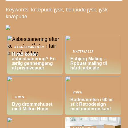
Keywords: knæpude jysk, benpude jysk, jysk
knæpude
BYGGEBRANCHEN
MATERIALER
Hvad koster
asbestsanering? En
Esbjerg Maling –
ærlig gennemgang
Robust maling til
af prisniveauer
hårdt arbejde
VIDEN
VIDEN
Badeværelse i 60’er-
Byg drømmehuset
stil: Retrodesign
med Milton Huse
med moderne kant