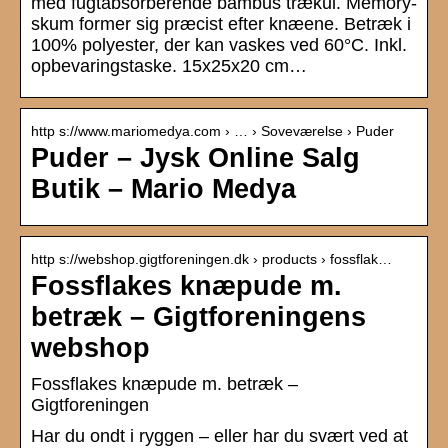
med fugtabsorberende bambus trækul. Memory-
skum former sig præcist efter knæene. Betræk i
100% polyester, der kan vaskes ved 60°C. Inkl.
opbevaringstaske. 15x25x20 cm…
http s://www.mariomedya.com › … › Soveværelse › Puder
Puder – Jysk Online Salg
Butik – Mario Medya
http s://webshop.gigtforeningen.dk › products › fossflak…
Fossflakes knæpude m.
betræk – Gigtforeningens
webshop
Fossflakes knæpude m. betræk –
Gigtforeningen
Har du ondt i ryggen – eller har du svært ved at