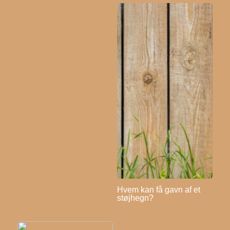
Hvem kan få gavn af et
støjhegn?