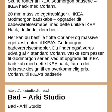
Skuffefronter til IKEA Godmorgon badserie –
IKEA hack med Corian®
20 mm massive egetræslåger til IKEA
Godmorgon badskabe – opgrader dit
badeværelsesmøbel med dette unikke IKEA
Hack, du finder dem her:…
Her kan du bestille flotte Corian® og massive
egetræsfronter til IKEA’s Godmorgon
badeværelsesmøbler. Du finder også vores
udvalg af 4 standard Corian® vaske som passer
til Godmorgon serien.Ved at upgrade dit IKEA
badskab med dette IKEA hack, får du det
lækreste design til en overkommelig pris.
Corian® til IKEA’s badserie
http s://arkistudio.dk › bad
Bad – Arki Studio
Bad • Arki Studio