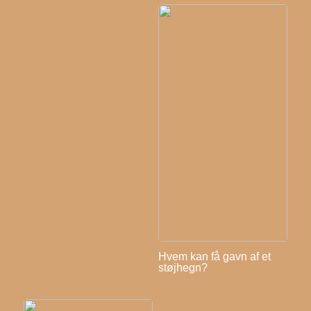
Hvem kan få gavn af et
støjhegn?