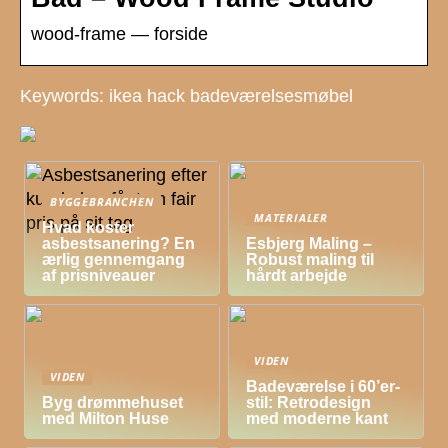
wood-frame — forside
Keywords: ikea hack badeværelsesmøbel
BYGGEBRANCHEN
MATERIALER
Hvad koster
asbestsanering? En
Esbjerg Maling –
ærlig gennemgang
Robust maling til
af prisniveauer
hårdt arbejde
VIDEN
VIDEN
Badeværelse i 60’er-
Byg drømmehuset
stil: Retrodesign
med Milton Huse
med moderne kant