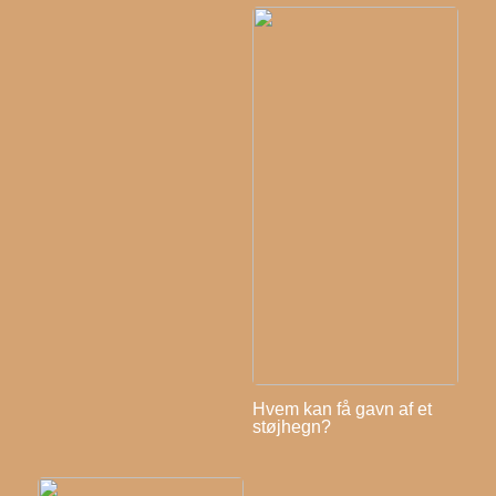
Hvem kan få gavn af et
støjhegn?