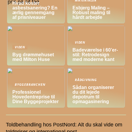
MATERIALER
Hvad koster
asbestsanering? En
Esbjerg Maling –
ærlig gennemgang
Robust maling til
af prisniveauer
hårdt arbejde
VIDEN
VIDEN
Badeværelse i 60’er-
Byg drømmehuset
stil: Retrodesign
med Milton Huse
med moderne kant
RÅDGIVNING
BYGGEBRANCHEN
Sådan organiserer
Professionel
du dit lejede
Hovedentreprise til
depotrum til
Dine Byggeprojekter
opmagasinering
Toldbehandling hos PostNord: Alt du skal vide om
toldpriser og international post