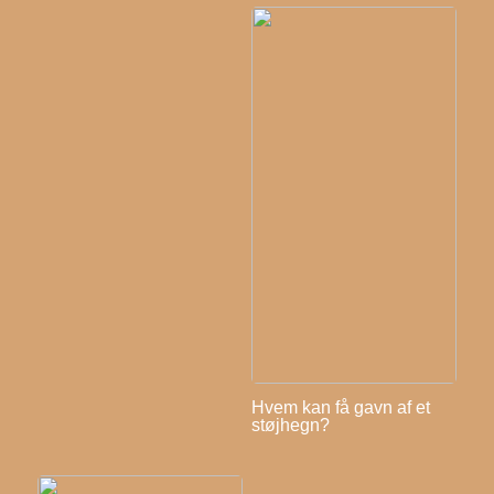
Hvem kan få gavn af et
støjhegn?