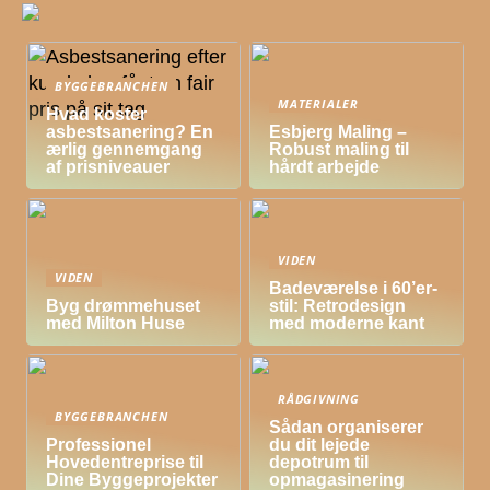
BYGGEBRANCHEN
MATERIALER
Hvad koster
asbestsanering? En
Esbjerg Maling –
ærlig gennemgang
Robust maling til
af prisniveauer
hårdt arbejde
VIDEN
VIDEN
Badeværelse i 60’er-
Byg drømmehuset
stil: Retrodesign
med Milton Huse
med moderne kant
RÅDGIVNING
BYGGEBRANCHEN
Sådan organiserer
Professionel
du dit lejede
Hovedentreprise til
depotrum til
Dine Byggeprojekter
opmagasinering