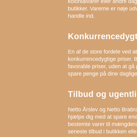
kolonialvarer eller andre dag
butikker. Varerne er nøje udva
handle ind.
Konkurrencedygti
En af de store fordele ved a
konkurrencedygtige priser. Bu
favorable priser, uden at gå
spare penge på dine daglige
Tilbud og ugent
Netto Årslev og Netto Brabr
hjælpe dig med at spare endn
bestemte varer til mængder
seneste tilbud i butikken ell