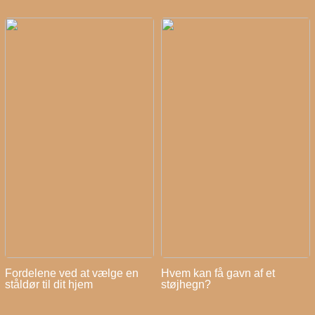
Fordelene ved at vælge en
Hvem kan få gavn af et
ståldør til dit hjem
støjhegn?