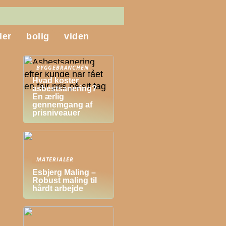
ler
bolig
viden
BYGGEBRANCHEN
Hvad koster
asbestsanering?
En ærlig
gennemgang af
prisniveauer
MATERIALER
Esbjerg Maling –
Robust maling til
hårdt arbejde