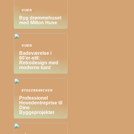
VIDEN
Byg drømmehuset
med Milton Huse
VIDEN
Badeværelse i
60’er-stil:
Retrodesign med
moderne kant
BYGGEBRANCHEN
Professionel
Hovedentreprise til
Dine
Byggeprojekter