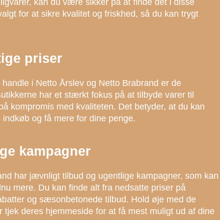
ligvarer, kan du være sikker på at finde det i disse
lgt for at sikre kvalitet og friskhed, så du kan trygt
ge priser
t handle i Netto Årslev og Netto Brabrand er de
tikkerne har et stærkt fokus på at tilbyde varer til
 på kompromis med kvaliteten. Det betyder, at du kan
 indkøb og få mere for dine penge.
lige kampagner
and har jævnligt tilbud og ugentlige kampagner, som kan
u mere. Du kan finde alt fra nedsatte priser på
abatter og sæsonbetonede tilbud. Hold øje med de
er tjek deres hjemmeside for at få mest muligt ud af dine