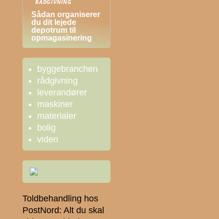
RÅDGIVNING
Sådan organiserer
du dit lejede
depotrum til
opmagasinering
byggebranchen
rådgivning
leverandører
maskiner
materialer
bolig
viden
Toldbehandling hos
PostNord: Alt du skal