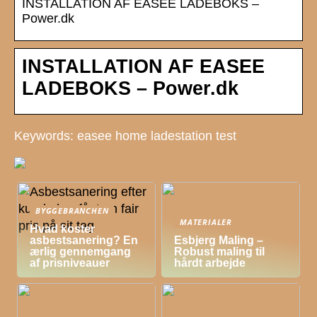
INSTALLATION AF EASEE LADEBOKS –
Power.dk
INSTALLATION AF EASEE
LADEBOKS – Power.dk
Keywords: easee home ladestation test
BYGGEBRANCHEN
MATERIALER
Hvad koster
asbestsanering? En
Esbjerg Maling –
ærlig gennemgang
Robust maling til
af prisniveauer
hårdt arbejde