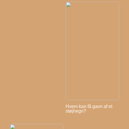
Hvem kan få gavn af et
støjhegn?