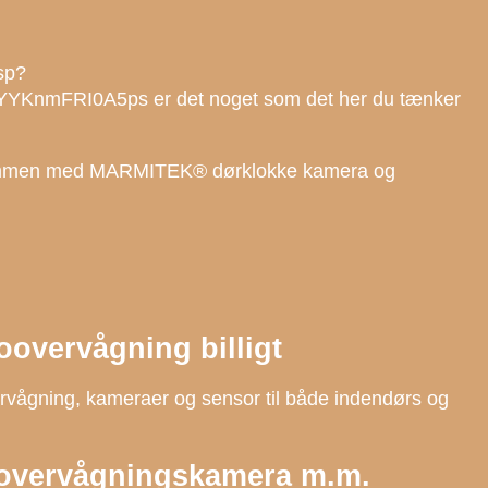
sp?
nmFRI0A5ps er det noget som det her du tænker
ammen med MARMITEK® dørklokke kamera og
overvågning billigt
ervågning, kameraer og sensor til både indendørs og
 overvågningskamera m.m.