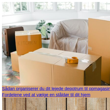
Sådan organiserer du dit lejede depotrum til opmagasi
Fordelene ved at vælge en ståldør til dit hjem