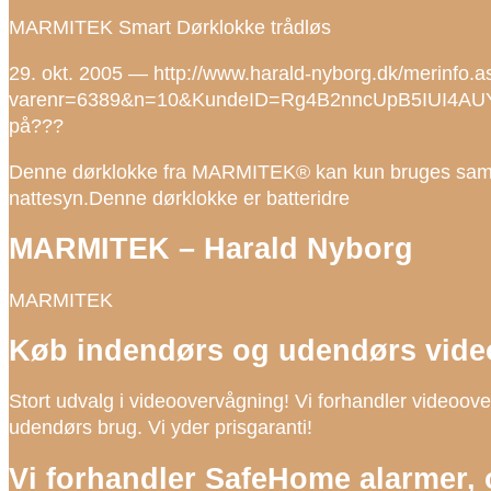
MARMITEK Smart Dørklokke trådløs
29. okt. 2005 — http://www.harald-nyborg.dk/merinfo.a
varenr=6389&n=10&KundeID=Rg4B2nncUpB5IUI4AUYYK
på???
Denne dørklokke fra MARMITEK® kan kun bruges s
nattesyn.Denne dørklokke er batteridre
MARMITEK – Harald Nyborg
MARMITEK
Køb indendørs og udendørs video
Stort udvalg i videoovervågning! Vi forhandler videoov
udendørs brug. Vi yder prisgaranti!
Vi forhandler SafeHome alarmer,