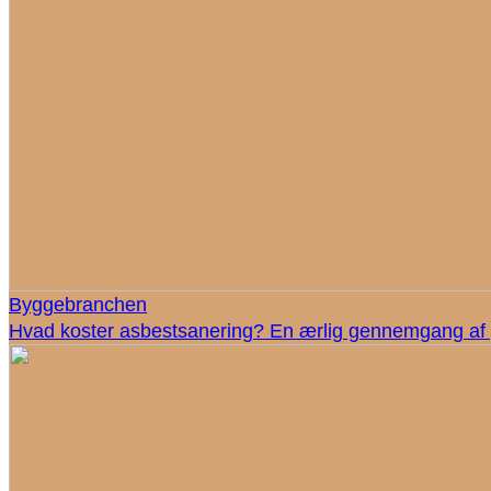
Byggebranchen
Hvad koster asbestsanering? En ærlig gennemgang af 