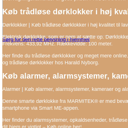
Køb trådløse dørklokker i høj kvali
Dørklokker | Køb trådløse dørklokker i høj kvalitet til lav
Elektrisk dørklokke, som er nem at sætte op. Dørklokken 
Sørg for den rette belysning i hjemmet
Frekvens: 433,92 MHz. Rækkevidde: 100 meter.
Her finde du trådløse dørklokker og meget mere online.
og trådløse dørklokker hos Harald Nyborg.
Køb alarmer, alarmsystemer, kame
Alarmer | Køb alarmer, alarmsystemer, kameraer og ala
Denne smarte dørklokke fra MARMITEK® er med bevæge
smartphone via Smart ME-appen.
Her finder du alarmsystemer, opkaldsenheder, trådløse
dit hjem er vigtigt – Køb online her!