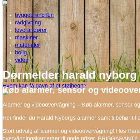
byggebranchen
rådgivning
leverandører
maskiner
materialer
bolig
viden
Dørmelder harald nyborg
Hvem kan få gavn af et støjhegn?
Køb alarmer, sensor og videoove
Alarmer og videoovervågning – Køb alarmer, sensor o
Her finder du Harald Nyborgs alarmer samt tilbehør til 
Stort udvalg af alarmer og videoovervågning! Hos Haral
overvågningskameraer til gode priser. PRISGARANTI!