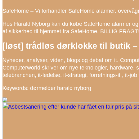
SafeHome – Vi forhandler SafeHome alarmer, overvå
Hos Harald Nyborg kan du købe SafeHome alarmer og o
af sikkerhed til hjemmet fra SafeHome. BILLIG FRAGT
[løst] trådløs dørklokke til buti
Nyheder, analyser, viden, blogs og debat om it. Comput
Computerworld skriver om nye teknologier, hardware, so
telebranchen, it-ledelse, it-strategi, forretnings-it , it-
Keywords: dørmelder harald nyborg