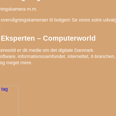
gningskamera m.m.
vervågningskameraer til boligen! Se vores sotre udval
!
k – Eksperten – Computerworld
erworld er dit medie om det digitale Danmark.
ftware, informationssamfundet, internettet, it-branchen,
job og meget mere.