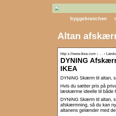
byggebranchen
Altan afskær
http s://www.ikea.com › … › Læsk
DYNING Afskærmn
IKEA
DYNING Skærm til altan, 
Hvis du sætter pris på priva
læskærme ideelle til både h
DYNING Skærm til altan, so
afskærmning, så du kan nyd
altanens gelænder med de 