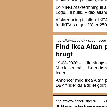
Afskærmning til altan, IKE
DYNING Afskærmning til al
Logo. Til butik. Videx alt
Afskærmning til altan, IK
fra IKEA sælges.Måler 250×8
http s://www.dba.dk › soeg › soeg
Find Ikea Altan 
brugt
19-03-2020 – Udforsk ops
Nikolajsen på … Udendørs
Ideer, …
Annoncer med Ikea Altan på 
DBA finder du altid et godt 
http s://www.pricerunner.dk › … ›