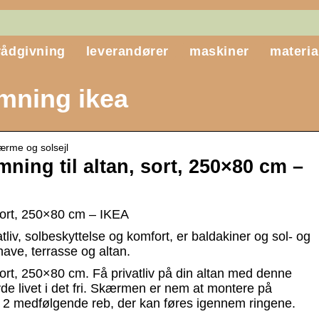
rådgivning
leverandører
maskiner
materia
mning ikea
ærme og solsejl
ing til altan, sort, 250×80 cm –
sort, 250×80 cm – IKEA
tliv, solbeskyttelse og komfort, er baldakiner og sol- og
ave, terrasse og altan.
rt, 250×80 cm. Få privatliv på din altan med denne
e livet i det fri. Skærmen er nem at montere på
2 medfølgende reb, der kan føres igennem ringene.