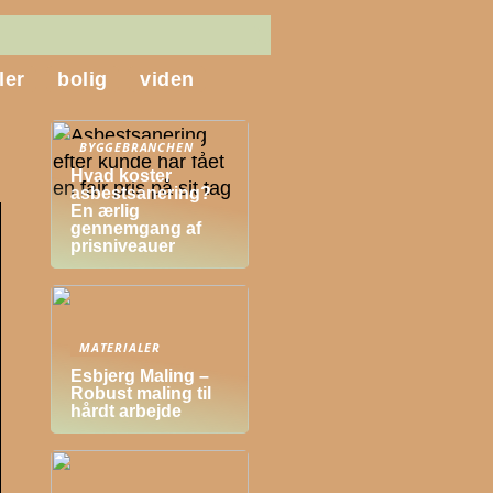
ler
bolig
viden
BYGGEBRANCHEN
Hvad koster
asbestsanering?
En ærlig
gennemgang af
prisniveauer
MATERIALER
Esbjerg Maling –
Robust maling til
hårdt arbejde