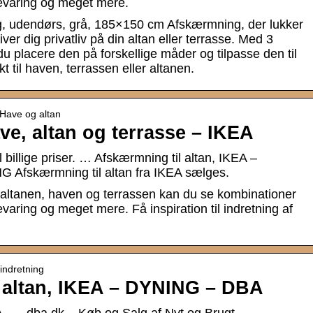
pbevaring og meget mere.
udendørs, grå, 185×150 cm Afskærmning, der lukker
iver dig privatliv på din altan eller terrasse. Med 3
u placere den på forskellige måder og tilpasse den til
 til haven, terrassen eller altanen.
 Have og altan
ave, altan og terrasse – IKEA
il billige priser. … Afskærmning til altan, IKEA –
 Afskærmning til altan fra IKEA sælges.
il altanen, haven og terrassen kan du se kombinationer
evaring og meget mere. Få inspiration til indretning af
indretning
 altan, IKEA – DYNING – DBA