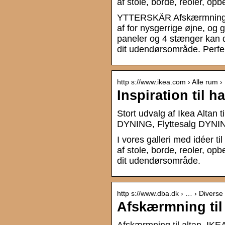
af stole, borde, reoler, o
YTTERSKÄR Afskærmning, 
af for nysgerrige øjne, og g
paneler og 4 stænger kan d
dit udendørsområde. Perfekt
http s://www.ikea.com › Alle rum ›
Inspiration til h
Stort udvalg af Ikea Altan t
DYNING, Flyttesalg DYNING
I vores galleri med idéer t
af stole, borde, reoler, opb
dit udendørsområde.
http s://www.dba.dk › … › Diverse 
Afskærmning til