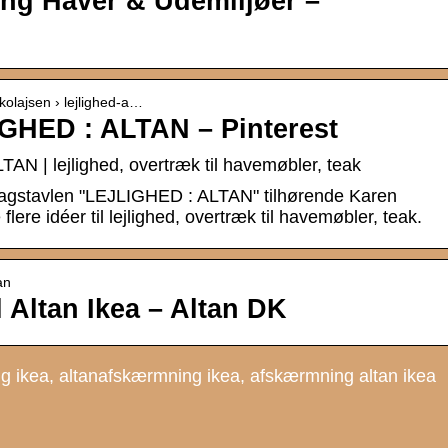
ng Haver & Udemiljøer –
ikolajsen › lejlighed-a…
IGHED : ALTAN – Pinterest
AN | lejlighed, overtræk til havemøbler, teak
lagstavlen "LEJLIGHED : ALTAN" tilhørende Karen
flere idéer til lejlighed, overtræk til havemøbler, teak.
an
 Altan Ikea – Altan DK
g ikea, altanafskærmning ikea, afskærmning altan ikea