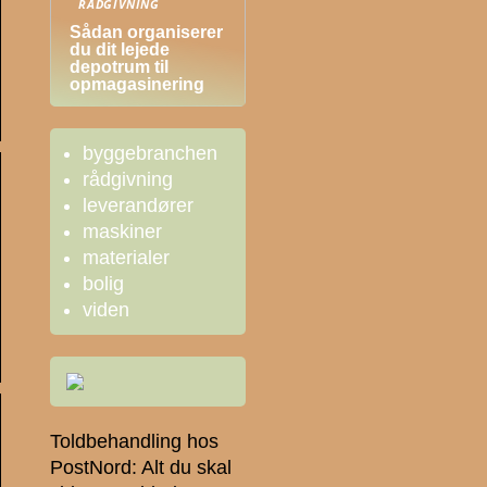
RÅDGIVNING
Sådan organiserer
du dit lejede
depotrum til
opmagasinering
byggebranchen
rådgivning
leverandører
maskiner
materialer
bolig
viden
Toldbehandling hos
PostNord: Alt du skal