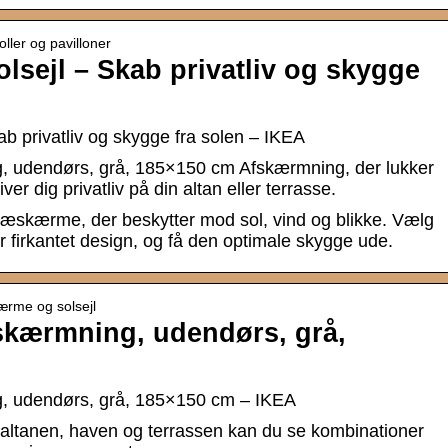
ller og pavilloner
sejl – Skab privatliv og skygge
 privatliv og skygge fra solen – IKEA
udendørs, grå, 185×150 cm Afskærmning, der lukker
ver dig privatliv på din altan eller terrasse.
 læskærme, der beskytter mod sol, vind og blikke. Vælg
ler firkantet design, og få den optimale skygge ude.
ærme og solsejl
ærmning, udendørs, grå,
udendørs, grå, 185×150 cm – IKEA
il altanen, haven og terrassen kan du se kombinationer