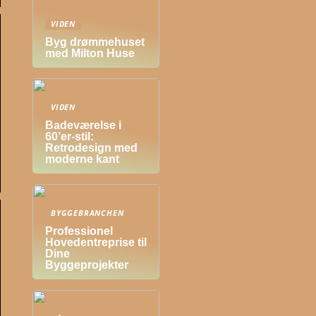
VIDEN
Byg drømmehuset
med Milton Huse
VIDEN
Badeværelse i
60’er-stil:
Retrodesign med
moderne kant
BYGGEBRANCHEN
Professionel
Hovedentreprise til
Dine
Byggeprojekter