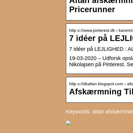
Altan afskærmni
Pricerunner
http s://www.pinterest.dk › karenn
7 idéer på LEJL
7 idéer på LEJLIGHED : ALT
19-03-2020 – Udforsk ops
Nikolajsen på Pinterest. Se 
http s://dkaltan.blogspot.com › alt
Afskærmning Til
Keywords: altan afskærmnin