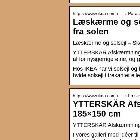
http s://www.ikea.com › … › Paraso
Læskærme og sol
fra solen
Læskærme og solsejl – Skab
YTTERSKÄR Afskærmning, 
af for nysgerrige øjne, og gi
Hos IKEA har vi solsejl og
hvide solsejl i trekantet el
http s://www.ikea.com › … › Læsk
YTTERSKÄR Afsk
185×150 cm
YTTERSKÄR Afskærmning, 
I vores galleri med idéer t