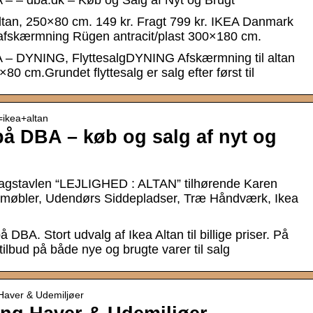
A – – dba.dk – Køb og Salg af Nyt og Brugt
tan, 250×80 cm. 149 kr. Fragt 799 kr. IKEA Danmark
anafskærmning Rügen antracit/plast 300×180 cm.
EA – DYNING, FlyttesalgDYNING Afskærmning til altan
0 cm.Grundet flyttesalg er salg efter først til
=ikea+altan
på DBA – køb og salg af nyt og
lagstavlen “LEJLIGHED : ALTAN” tilhørende Karen
møbler, Udendørs Siddepladser, Træ Håndværk, Ikea
DBA. Stort udvalg af Ikea Altan til billige priser. På
tilbud på både nye og brugte varer til salg
 Haver & Udemiljøer